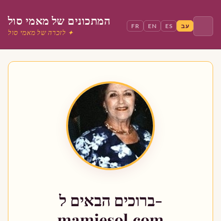
המתכונים של מאמי סול
עב
ES
EN
FR
לזכרה של מאמי סול ✦
חפש
בית
מאמי סול
מנות ראשונות
מנות עיקריות
ברוכים הבאים ל-
קינוחים
mamiesol.com