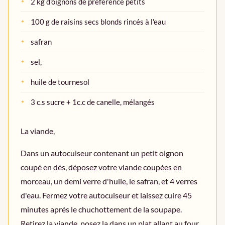
2 kg d'oignons de préférence petits
Desserts
100 g de raisins secs blonds rincés à l'eau
Les autres recettes
safran
Entrées
sel,
huile de tournesol
Plats
3 c.s sucre + 1c.c de canelle, mélangés
Desserts
La viande,
Dans un autocuiseur contenant un petit oignon
coupé en dés, déposez votre viande coupées en
morceau, un demi verre d'huile, le safran, et 4 verres
d'eau. Fermez votre autocuiseur et laissez cuire 45
minutes aprés le chuchottement de la soupape.
Retirez la viande, posez la dans un plat allant au four,