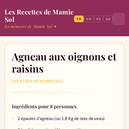
Les Recettes de Mamie
Sol
FR
EN
ES
עב
En mémoire de Mamie Sol ✦
Rechercher
Agneau aux oignons et
raisins
Accueil
LES PLATS DE MAMIE SOL
Mamie Sol
Entrées
Ingrédients pour 8 personnes
Plats
2 épaules d'agneau (ou 1,8 Kg de noix de veau)