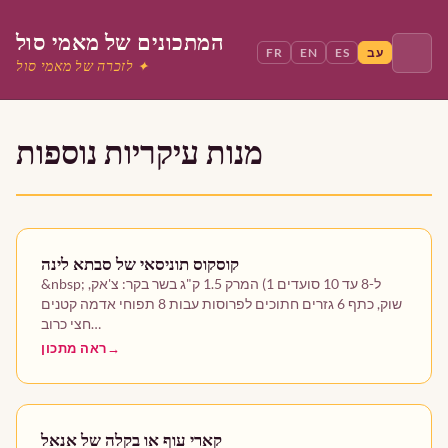
המתכונים של מאמי סול
עב
ES
EN
FR
לזכרה של מאמי סול ✦
חפש
מנות עיקריות נוספות
בית
קוסקוס תוניסאי של סבתא לינה
מאמי סול
&nbsp; ל-8 עד 10 סועדים 1) המרק 1.5 ק"ג בשר בקר: צ'אק,
שוק, כתף 6 גזרים חתוכים לפרוסות עבות 8 תפוחי אדמה קטנים
מנות ראשונות
חצי כרוב…
ראה מתכון
מנות עיקריות
קינוחים
קארי עוף או בקלה של אנאל