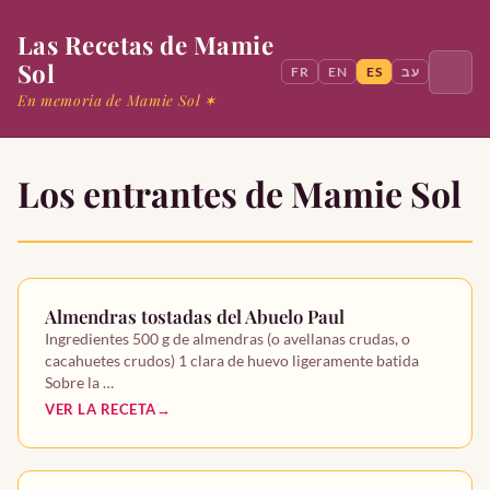
Las Recetas de Mamie
Sol
FR
EN
ES
עב
En memoria de Mamie Sol ✶
Los entrantes de Mamie Sol
Buscar
Inicio
Almendras tostadas del Abuelo Paul
Mamie Sol
Ingredientes 500 g de almendras (o avellanas crudas, o
cacahuetes crudos) 1 clara de huevo ligeramente batida
Entrantes
Sobre la …
VER LA RECETA
Platos