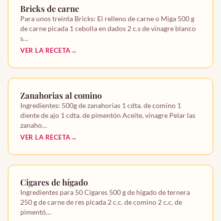
Postres
Bricks de carne
Para unos treinta Bricks: El relleno de carne o Miga 500 g
de carne picada 1 cebolla en dados 2 c.s de vinagre blanco
Otras recetas
s…
VER LA RECETA
Entrantes
Platos
Zanahorias al comino
Ingredientes: 500g de zanahorias 1 cdta. de comino 1
Postres
diente de ajo 1 cdta. de pimentón Aceite, vinagre Pelar las
zanaho…
VER LA RECETA
Cigares de hígado
Ingredientes para 50 Cigares 500 g de hígado de ternera
250 g de carne de res picada 2 c.c. de comino 2 c.c. de
pimentó…